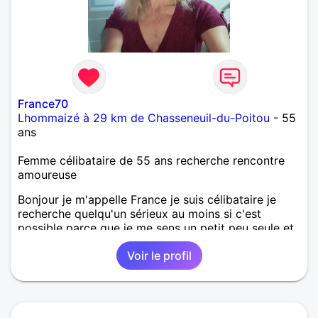
France70
Lhommaizé à 29 km de Chasseneuil-du-Poitou
- 55
ans
Femme célibataire de 55 ans recherche rencontre
amoureuse
Bonjour je m'appelle France je suis célibataire je
recherche quelqu'un sérieux au moins si c'est
possible parce que je me sens un petit peu seule et
voilà j'ai besoin de quelqu'un un peu dans ma vie
Voir le profil
pour partager des bons moments j'aime la nature
j'aime les voyages j'aime le camping-car j'aime enfin
voilà je suis assez ouverte à la liberté je suis pas
fan de plan cul je préfère connaître la personne et
puis voir après ce qui se passe