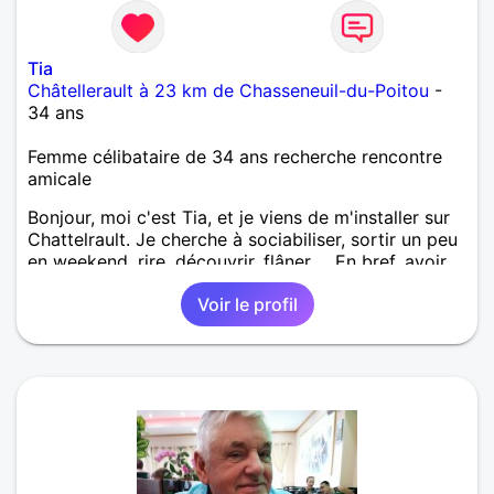
Tia
Châtellerault à 23 km de Chasseneuil-du-Poitou
-
34 ans
Femme célibataire de 34 ans recherche rencontre
amicale
Bonjour, moi c'est Tia, et je viens de m'installer sur
Chattelrault. Je cherche à sociabiliser, sortir un peu
en weekend, rire, découvrir, flâner ... En bref, avoir
des potes. Je suis fan de musique, de tout genre,
Voir le profil
bien que j'ai une préférence pour le rap, le rock et le
reggae. Je suis en France depuis peu, et j'ai quitté la
Polynésie d'où je suis originaire pour travailler à
Châtellerault. Je suis plus gourmande que gourmet
haha Au plaisir d'échanger les copines 😊