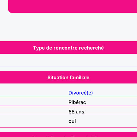
Type de rencontre recherché
Situation familiale
Divorcé(e)
Ribérac
68 ans
oui