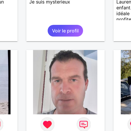
un
Je suis mysterieux
Lauren
enfant
idéale
profit
de co
Voir le profil