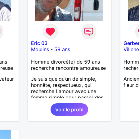
Eric 03
Gerbe
Moulins
-
59 ans
Villen
ans
Homme divorcé(e) de 59 ans
Homme
ureuse
recherche rencontre amoureuse
recher
vateur
Je suis quelqu’un de simple,
Ancien
honnête, respectueux, qui
fleur 
recherche l amour avec une
femme simple pour passer des
moments agréables :discuter,
Voir le profil
voyager, visiter d’autres pays
sans prise de tête.