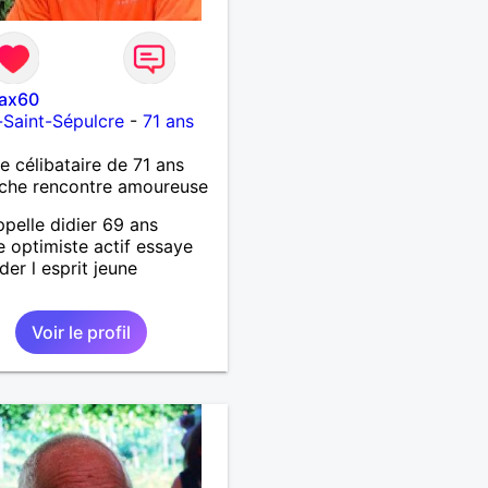
ax60
s-Saint-Sépulcre
-
71 ans
célibataire de 71 ans
che rencontre amoureuse
ppelle didier 69 ans
te optimiste actif essaye
der l esprit jeune
Voir le profil