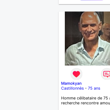
,bricolage ,quelqu'un de s
et naturel à vos claviers
mesdames
Mamokyan
Castillonnès
-
75 ans
Homme célibataire de 75 
recherche rencontre amo