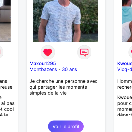
Maxou1295
Kwoue
Montbazens
-
30 ans
Vicq-d
ans
Je cherche une personne avec
Homme
ureuse
qui partager les moments
recher
simples de la vie
e
Kwouet
 ai pas
pour c
ot cool
momen
é je
départ
loin c
Voir le profil
distanc