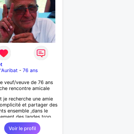
t
'Auribat
-
76 ans
 veuf/veuve de 76 ans
che rencontre amicale
 je recherche une amie
omplicité et partager des
ts ensemble ,dans le
ement des landes trop
'est dèja un échec car la
Voir le profil
e est difficile a tenir ,je