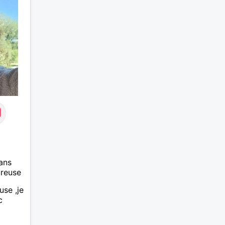
ans
ureuse
use ,je
c