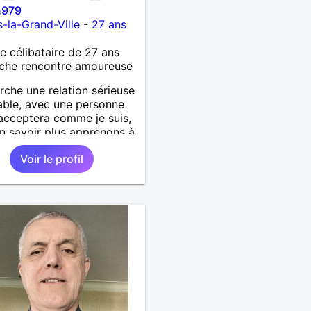
n979
la-Grand-Ville
-
27 ans
célibataire de 27 ans
che rencontre amoureuse
rche une relation sérieuse
able, avec une personne
acceptera comme je suis,
n savoir plus apprenons à
onnaître 🙂
Voir le profil