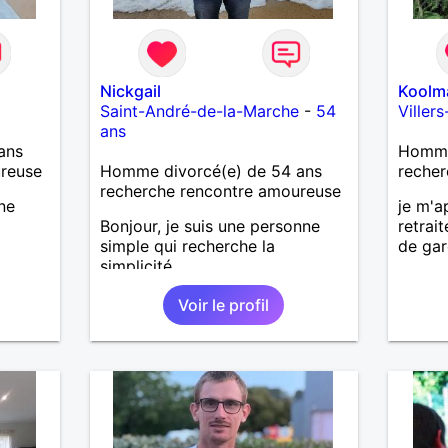
Nickgail
Koolm
Saint-André-de-la-Marche
-
54
Viller
ans
ans
Homme 
ureuse
Homme divorcé(e) de 54 ans
recher
recherche rencontre amoureuse
ne
je m'a
Bonjour, je suis une personne
retrai
simple qui recherche la
de gar
simplicité.
Voir le profil