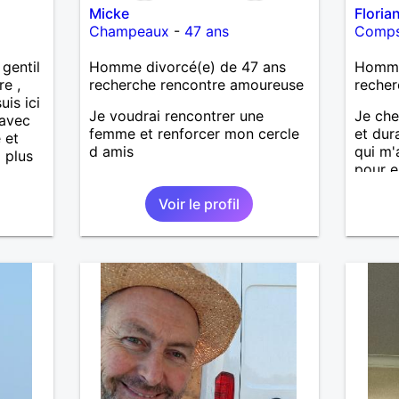
Micke
Floria
Champeaux
-
47 ans
Comps-
gentil
Homme divorcé(e) de 47 ans
Homme 
re ,
recherche rencontre amoureuse
recher
uis ici
Je voudrai rencontrer une
Je che
 avec
femme et renforcer mon cercle
et dur
 et
d amis
qui m'
i plus
pour e
nous c
Voir le profil