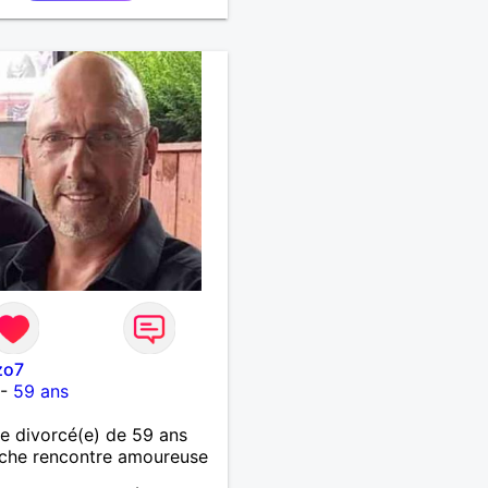
emercie par avance bonne
e ,
zo7
-
59 ans
 divorcé(e) de 59 ans
che rencontre amoureuse