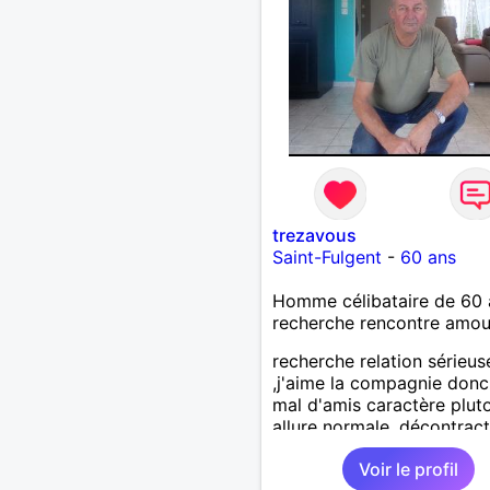
trezavous
Saint-Fulgent
-
60 ans
Homme célibataire de 60 
recherche rencontre amo
recherche relation sérieus
,j'aime la compagnie donc
mal d'amis caractère plut
allure normale ,décontract
voudrais rencontrer une
Voir le profil
personne aimant la nature