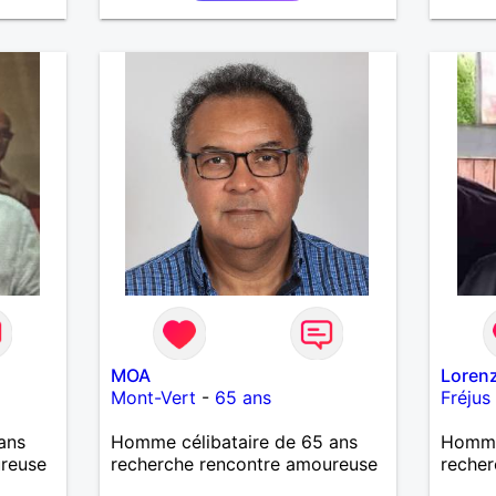
imple
vous r
journé
MOA
Loren
Mont-Vert
-
65 ans
Fréjus
ans
Homme célibataire de 65 ans
Homme
ureuse
recherche rencontre amoureuse
recher