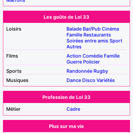
Les goûts de Lol 33
Loisirs
Balade
Bar/Pub
Cinéma
Famille
Restaurants
Soirées entre amis
Sport
Autres
Films
Action
Comédie
Famille
Guerre
Policier
Sports
Randonnée
Rugby
Musiques
Dance
Disco
Variétés
Profession de Lol 33
Métier
Cadre
Plus sur ma vie