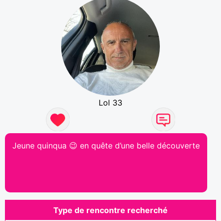
Lol 33
Jeune quinqua 😉 en quête d’une belle découverte
Type de rencontre recherché