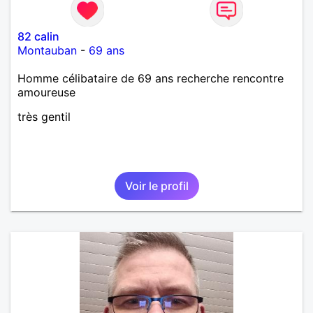
82 calin
Montauban
-
69 ans
Homme célibataire de 69 ans recherche rencontre
amoureuse
très gentil
Voir le profil