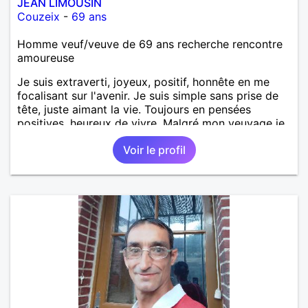
JEAN LIMOUSIN
Couzeix
-
69 ans
Homme veuf/veuve de 69 ans recherche rencontre
amoureuse
Je suis extraverti, joyeux, positif, honnête en me
focalisant sur l'avenir. Je suis simple sans prise de
tête, juste aimant la vie. Toujours en pensées
positives, heureux de vivre. Malgré mon veuvage je
me tourne vers l'avenir pour une deuxième vie
Voir le profil
intense, remplie de joie, de tendresse et pourquoi
pas par la suite d'amour. Déjà dans un premier
temps, se connaître, puis s'apprécier et ensuite
l'avenir nous le dira N'ayez pas peur du niveau
d'étude, je ne me prends pas la tête sur ce niveau.
Mon meilleurs diplôme étant le CEP certificat
d'étude primaire. Avec ce diplôme on sait que je
sais lire, écrire et compter. En raison de mes
principes je ne corresponds pas avec les
demoiselles approchant les moins de 60 ans