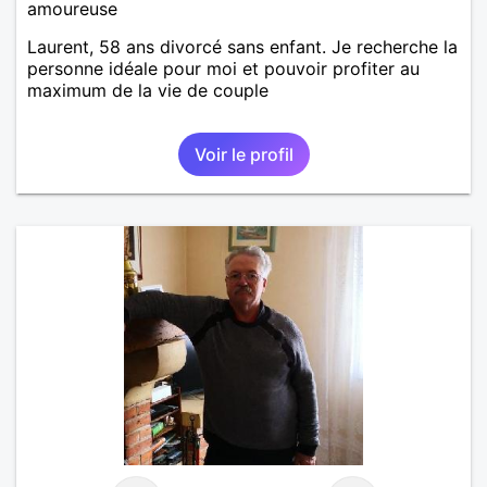
amoureuse
Laurent, 58 ans divorcé sans enfant. Je recherche la
personne idéale pour moi et pouvoir profiter au
maximum de la vie de couple
Voir le profil