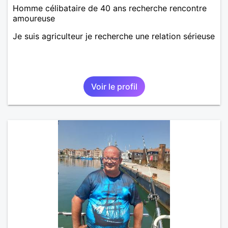
Homme célibataire de 40 ans recherche rencontre
amoureuse
Je suis agriculteur je recherche une relation sérieuse
Voir le profil