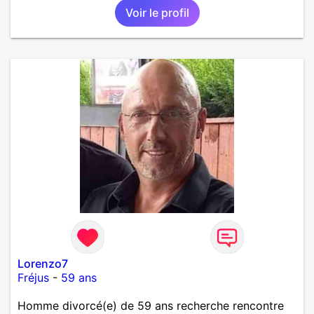
Voir le profil
Lorenzo7
Fréjus
-
59 ans
Homme divorcé(e) de 59 ans recherche rencontre