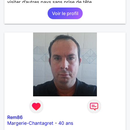
visiter d’autres pays sans prise de tête.
Voir le profil
Rem86
Margerie-Chantagret
-
40 ans