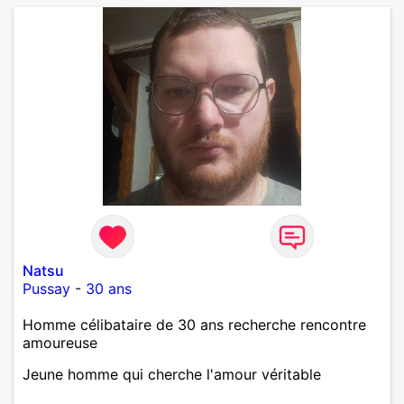
Natsu
Pussay
-
30 ans
Homme célibataire de 30 ans recherche rencontre
amoureuse
Jeune homme qui cherche l'amour véritable