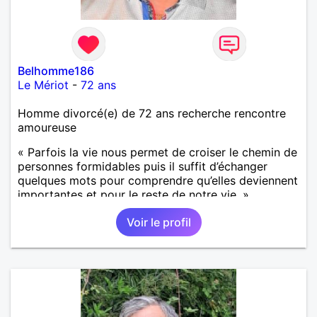
Belhomme186
Le Mériot
-
72 ans
Homme divorcé(e) de 72 ans recherche rencontre
amoureuse
« Parfois la vie nous permet de croiser le chemin de
personnes formidables puis il suffit d’échanger
quelques mots pour comprendre qu’elles deviennent
importantes et pour le reste de notre vie. »
Voir le profil