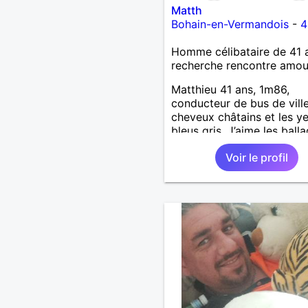
Matth
Bohain-en-Vermandois
-
4
Homme célibataire de 41 
recherche rencontre amo
Matthieu 41 ans, 1m86,
conducteur de bus de ville
cheveux châtains et les y
bleus gris. J’aime les balla
faire du sport, sortir. Je 
Voir le profil
pas, alcool occasionnelle
j’ai 3 magnifiques filles 17,