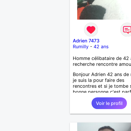
Adrien 7473
Rumilly
-
42 ans
Homme célibataire de 42 
recherche rencontre amo
Bonjour Adrien 42 ans de 
je suis la pour faire des
rencontres et si je tombe 
bonne personne c'est parfa
tu est attentionné tactile e
Voir le profil
honnête je te met direct u
8/10.lol