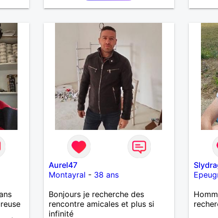
Aurel47
Slydr
Montayral
-
38 ans
Epeug
ans
Bonjours je recherche des
Homme
ureuse
rencontre amicales et plus si
recher
infinité