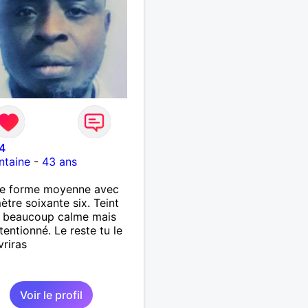
4
ontaine
-
43 ans
ne forme moyenne avec
tre soixante six. Teint
t beaucoup calme mais
tentionné. Le reste tu le
riras
Voir le profil