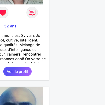
é
-
52 ans
r, moi c'est Sylvain. Je
ol, cultivé, intelligent,
de qualités. Mélange de
sse, d'intelligence et
ur, j'aimerai rencontrer
rsonnes cool! On verra ce
 peut donner. je n'ai rien
té : amitié, amour tendre
Voir le profil
sionnelle, etc. Je suis
 à tout...Alors n'ayez-pas
e me contacter, sinon
i qui le ferais!!!!!!!!!!!!! Ou
tre pas! je suis
0000000 vrai.