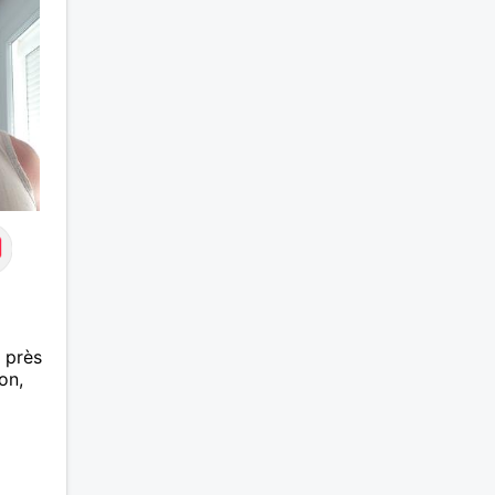
 près
on,