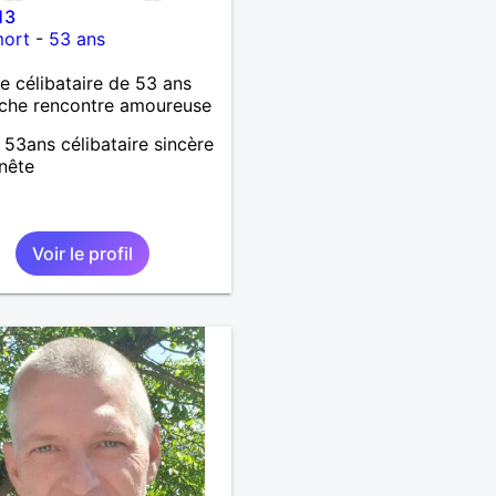
13
mort
-
53 ans
célibataire de 53 ans
che rencontre amoureuse
 53ans célibataire sincère
nête
Voir le profil