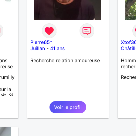
Pierre65*
Xtof3
Juillan
-
41 ans
Châtil
ans
Recherche relation amoureuse
Homme 
ureuse
recher
rumilly
Recher
sur la
it. Si
t
Voir le profil
n