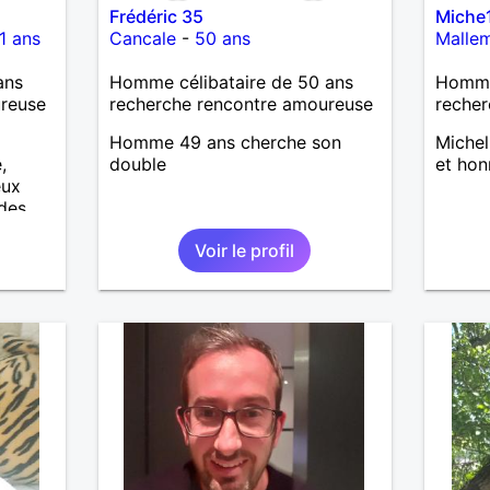
Frédéric 35
Miche
1 ans
Cancale
-
50 ans
Malle
ans
Homme célibataire de 50 ans
Homme 
ureuse
recherche rencontre amoureuse
recher
Homme 49 ans cherche son
Michel
,
double
et hon
eux
des,
ne fume
Voir le profil
ment et
14,11