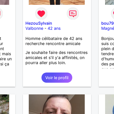
HezouSylvain
bou79
Valbonne
-
42 ans
Magn
t
Homme célibataire de 42 ans
Bonjou
ur
recherche rencontre amicale
suis co
ant
plein 
Je souhaite faire des rencontres
t mais
tendre
amicales et s'il y'a affinités, on
aire un
d'humo
pourra aller plus loin.
si ça
des pe
que ça
d'arrê
Voir le profil
et pas
ouvert
peur d
c'est mo
peut-ê
10000