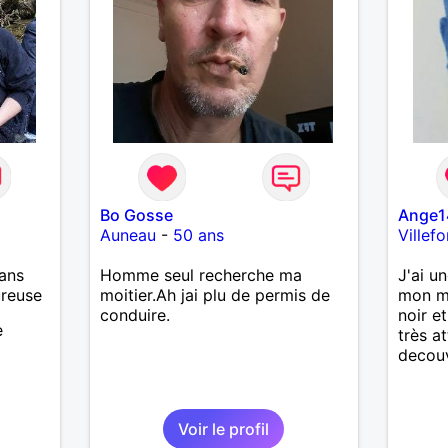
Bo Gosse
Ange1
Auneau
-
50 ans
Villef
ans
Homme seul recherche ma
J'ai u
ureuse
moitier.Ah jai plu de permis de
mon mè
conduire.
noir e
e
très at
decouv
Voir le profil