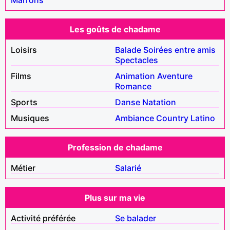
Les goûts de chadame
Loisirs
Balade
Soirées entre amis
Spectacles
Films
Animation
Aventure
Romance
Sports
Danse
Natation
Musiques
Ambiance
Country
Latino
Profession de chadame
Métier
Salarié
Plus sur ma vie
Activité préférée
Se balader