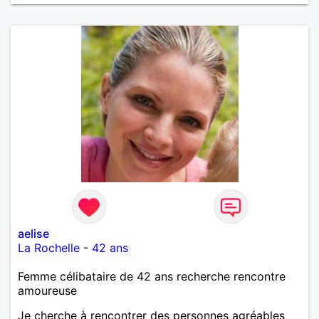
aelise
La Rochelle
-
42 ans
Femme célibataire de 42 ans recherche rencontre
amoureuse
Je cherche à rencontrer des personnes agréables