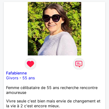
Fafabienne
Givors
-
55 ans
Femme célibataire de 55 ans recherche rencontre
amoureuse
Vivre seule c'est bien mais envie de changement et
la vie à 2 c'est encore mieux.