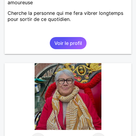
amoureuse
Cherche la personne qui me fera vibrer longtemps
pour sortir de ce quotidien.
Voir le profil