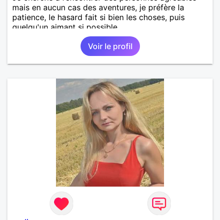
mais en aucun cas des aventures, je préfère la
patience, le hasard fait si bien les choses, puis
quelqu'un aimant si possible.
Voir le profil