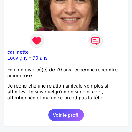
carlinette
Louvigny
-
70 ans
Femme divorcé(e) de 70 ans recherche rencontre
amoureuse
Je recherche une relation amicale voir plus si
affinités. Je suis quelqu'un de simple, cool,
attentionnée et qui ne se prend pas la tête.
Voir le profil